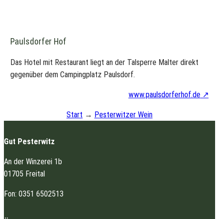
Paulsdorfer Hof
Das Hotel mit Restaurant liegt an der Talsperre Malter direkt
gegenüber dem Campingplatz Paulsdorf.
www.paulsdorferhof.de
Start
→
Pesterwitzer Wein
Gut Pesterwitz
An der Winzerei 1b
01705 Freital
Fon: 0351 6502513